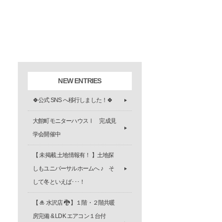
NEW ENTRIES
🍀公式 SNS へ移行しました！🍀
大館町モニターハウスⅠ 完成見
学会開催中
【 未掲載 土地情報有！ 】土地探
しもユニバーサルホームへ ♪ そ
して冬といえば･･･！
【 🎍 水沢店 🐉 】１階・２階共暖
房完備 & LDK エアコン１台付