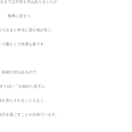
るまでは不安も沢山ありましたが
無事に決まり、
めてみると本当に居心地が良く、
より暖かくて快適な家です。
収納が沢山あるので、
 ずりばい ” を始めた息子に
屋を荒らされることもなく、
毎日を過ごすことが出来ています。