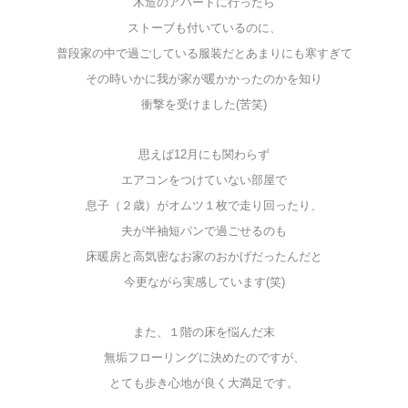
木造のアパートに行ったら
ストーブも付いているのに、
普段家の中で過ごしている服装だとあまりにも寒すぎて
その時いかに我が家が暖かかったのかを知り
衝撃を受けました(苦笑)
思えば12月にも関わらず
エアコンをつけていない部屋で
息子（２歳）がオムツ１枚で走り回ったり、
夫が半袖短パンで過ごせるのも
床暖房と高気密なお家のおかげだったんだと
今更ながら実感しています(笑)
また、１階の床を悩んだ末
無垢フローリングに決めたのですが、
とても歩き心地が良く大満足です。