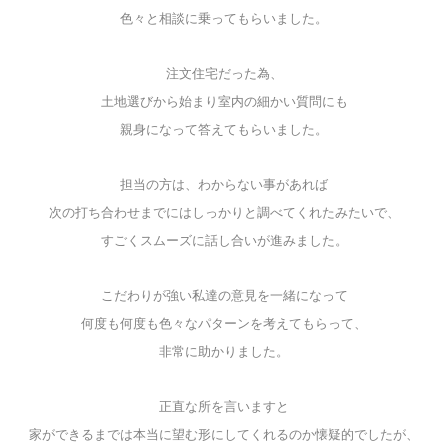
色々と相談に乗ってもらいました。
注文住宅だった為、
土地選びから始まり室内の細かい質問にも
親身になって答えてもらいました。
担当の方は、わからない事があれば
次の打ち合わせまでにはしっかりと
調べてくれたみたいで、
すごくスムーズに話し合いが進みました。
こだわりが強い私達の意見を一緒になって
何度も何度も色々な
パターンを
考えてもらって、
非常に助かりました。
正直な所を言いますと
家ができるまでは
本当に望む形にしてくれるのか
懐疑的でしたが、