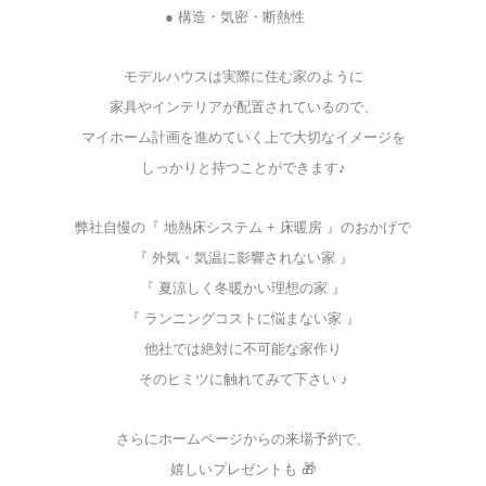
☆
● 構造・気密・断熱性
モデルハウスは実際に住む家のように
家具やインテリアが配置されているので、
マイホーム計画を進めていく上で大切なイメージを
しっかりと持つことができます♪
弊社自慢の『 地熱床システム + 床暖房 』のおかげで
『 外気・気温に影響されない家 』
『 夏涼しく冬暖かい理想の家 』
『 ランニングコストに悩まない家 』
他社では絶対に不可能な家作り
そのヒミツに触れてみて下さい ♪
さらにホームページからの来場予約で、
嬉しいプレゼントも 🎁