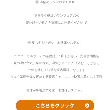
③ 20帖のワンフロアＬＤＫ
家事ラク動線のワンフロアLDK
使い勝手の良さを実際にご体感ください 🎵
④ 夏も冬も快適な「地熱床システム」
ユニバーサルホームの基礎は、" 床下が無い " 完全密閉構造
夏の暑い空気、冬の冷気、湿気が床下に入り込むことがなく
一年を通して快適な室内環境になります
冬は ” 基礎全体を暖める床暖房 ” で、エコで快適な暮らしを実現
地球が冷暖房する家「地熱床システム」