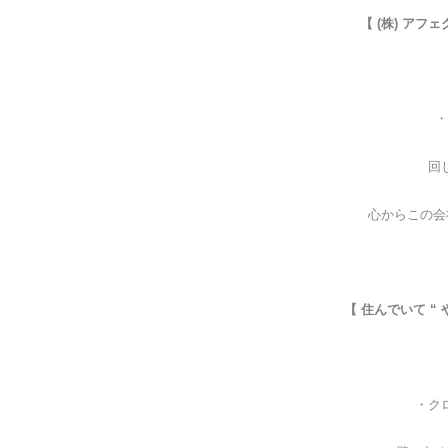
【 (株) ア
・
回
心からこの会
【 住んでいて “
・ク