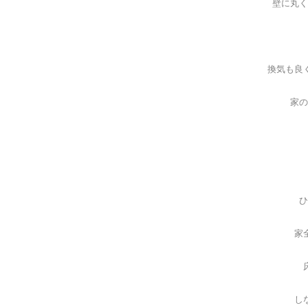
壁に丸く
換気も良
家の
ひ
家
し