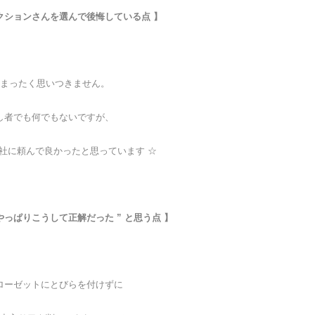
フェクションさんを選んで後悔している点 】
まったく思いつきません。
し者でも何でもないですが、
社に頼んで良かったと思っています ☆
 やっぱりこうして正解だった ” と思う点 】
ローゼットにとびらを付けずに