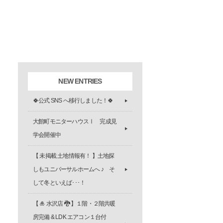
NEW ENTRIES
🍀公式 SNS へ移行しました！🍀
大館町モニターハウスⅠ 完成見
学会開催中
【 未掲載 土地情報有！ 】土地探
しもユニバーサルホームへ ♪ そ
して冬といえば･･･！
【 🎍 水沢店 🐉 】１階・２階共暖
房完備 & LDK エアコン１台付