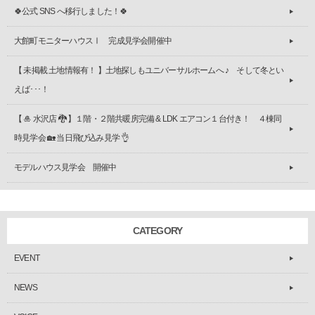
🍀公式 SNS へ移行しました！🍀
大館町モニターハウスⅠ 完成見学会開催中
【 未掲載 土地情報有！ 】土地探しもユニバーサルホームへ ♪ そして冬とい
えば･･･！
【 🎍 水沢店 🐉 】１階・２階共暖房完備 & LDK エアコン１台付き！ ４棟同
時見学会 🏡 当日飛び込み見学 👌
モデルハウス見学会 開催中
CATEGORY
EVENT
NEWS