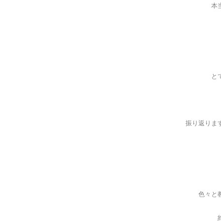
本
と
振り返りま
色々と