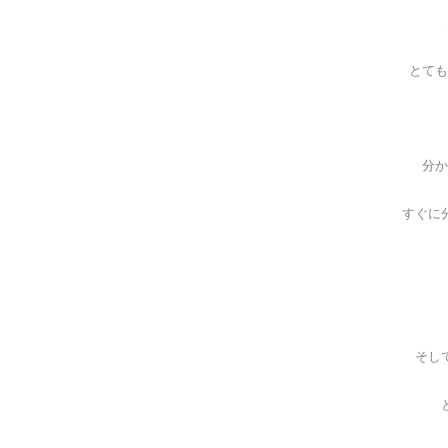
とても
分か
すぐに
そし