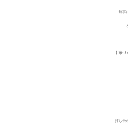
無事
【 家づ
打ち合