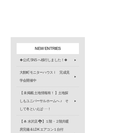
NEW ENTRIES
🍀公式 SNS へ移行しました！🍀
大館町モニターハウスⅠ 完成見
学会開催中
【 未掲載 土地情報有！ 】土地探
しもユニバーサルホームへ ♪ そ
して冬といえば･･･！
【 🎍 水沢店 🐉 】１階・２階共暖
房完備 & LDK エアコン１台付