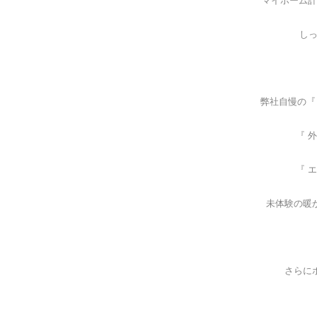
マイホーム計
しっ
弊社自慢の『
『 
『 
未体験の暖
さらに