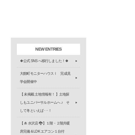
NEW ENTRIES
🍀公式 SNS へ移行しました！🍀
大館町モニターハウスⅠ 完成見
学会開催中
【 未掲載 土地情報有！ 】土地探
しもユニバーサルホームへ ♪ そ
して冬といえば･･･！
【 🎍 水沢店 🐉 】１階・２階共暖
房完備 & LDK エアコン１台付