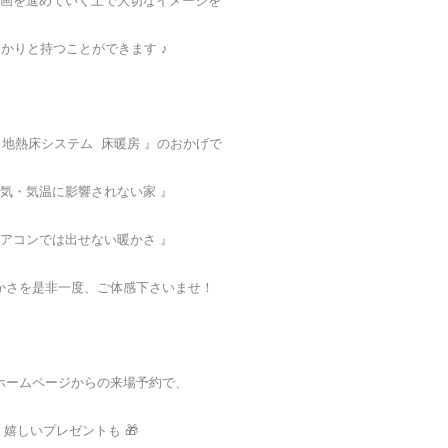
画を進めていく上で大切なイメージを
かりと持つことができます ♪
 地熱床システム 床暖房 』のおかげで
外気・気温に影響されない家 』
エアコンでは出せない暖かさ 』
かさを是非一度、ご体感下さいませ！
ホームページからの来場予約で、
嬉しいプレゼントも 🎁