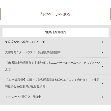
前のページへ戻る
NEW ENTRIES
🍀公式 SNS へ移行しました！🍀
大館町モニターハウスⅠ 完成見学会開催中
【 未掲載 土地情報有！ 】土地探しもユニバーサルホームへ ♪ そして冬とい
えば･･･！
【 🎍 水沢店 🐉 】１階・２階共暖房完備 & LDK エアコン１台付き！ ４棟同
時見学会 🏡 当日飛び込み見学 👌
モデルハウス見学会 開催中