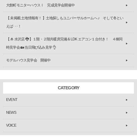
大館町モニターハウスⅠ 完成見学会開催中
【 未掲載 土地情報有！ 】土地探しもユニバーサルホームへ ♪ そして冬とい
えば･･･！
【 🎍 水沢店 🐉 】１階・２階共暖房完備 & LDK エアコン１台付き！ ４棟同
時見学会 🏡 当日飛び込み見学 👌
モデルハウス見学会 開催中
CATEGORY
EVENT
NEWS
VOICE