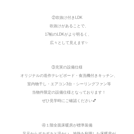
②吹抜け付きLDK
吹抜けがあることで、
17帖のLDKがより明るく、
広々として見えます✨
③充実の設備仕様
オリジナルの造作テレビボード・食洗機付きキッチン、
室内物干し・エアコン3台・シーリングファン等
当物件限定の設備仕様となっております！
ぜひ見学時にご確認ください💕
④１階全面床暖房が標準装備
足元からポカポカと温かい、地熱を利用した床暖房が