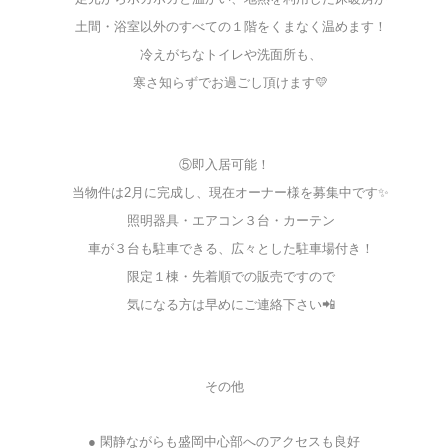
土間・浴室以外のすべての１階をくまなく温めます！
冷えがちなトイレや洗面所も、
寒さ知らずでお過ごし頂けます💛
⑤即入居可能！
当物件は2月に完成し、現在オーナー様を募集中です✨
照明器具・エアコン３台・カーテン
車が３台も駐車できる、広々とした駐車場付き！
限定１棟・先着順での販売ですので
気になる方は早めにご連絡下さい📲
その他
● 閑静ながらも盛岡中心部へのアクセスも良好