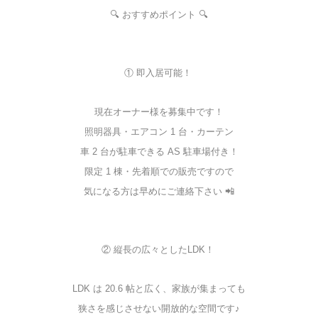
🔍 おすすめポイント 🔍
① 即入居可能！
現在オーナー様を募集中です！
照明器具・エアコン 1 台・カーテン
車 2 台が駐車できる AS 駐車場付き！
限定 1 棟・先着順での販売ですので
気になる方は早めにご連絡下さい 📲
② 縦長の広々としたLDK！
LDK は 20.6 帖と広く、家族が集まっても
狭さを感じさせない開放的な空間です♪