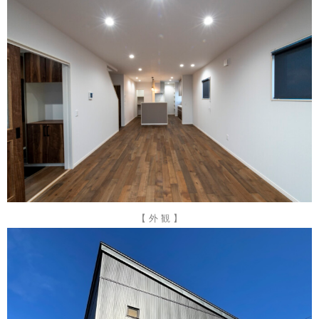
【 外 観 】