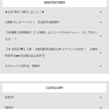
NEW ENTRIES
🍀公式 SNS へ移行しました！🍀
大館町モニターハウスⅠ 完成見学会開催中
【 未掲載 土地情報有！ 】土地探しもユニバーサルホームへ ♪ そして冬とい
えば･･･！
【 🎍 水沢店 🐉 】１階・２階共暖房完備 & LDK エアコン１台付き！ ４棟同
時見学会 🏡 当日飛び込み見学 👌
モデルハウス見学会 開催中
CATEGORY
EVENT
NEWS