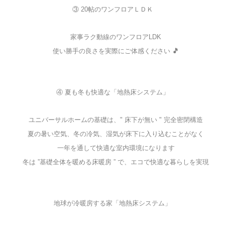
③ 20帖のワンフロアＬＤＫ
家事ラク動線のワンフロアLDK
使い勝手の良さを実際にご体感ください
🎵
④ 夏も冬も快適な「地熱床システム」
ユニバーサルホームの基礎は、" 床下が無い " 完全密閉構造
夏の暑い空気、冬の冷気、湿気が床下に入り込むことがなく
一年を通して快適な室内環境になります
冬は ”基礎全体を暖める床暖房 ” で、エコで快適な暮らしを実現
地球が冷暖房する家「地熱床システム」