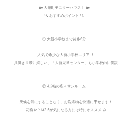
🏡 大館町モニターハウスⅠ 🏡
🔍 おすすめポイント 🔍
① 大新小学校まで徒歩6分
人気で希少な大新小学校エリア ！
共働き世帯に嬉しい、「大新児童センター」も小学校内に併設
② 4.2帖の広々サンルーム
天候を気にすることなく、お洗濯物を快適に干せます！
花粉やＰＭ2.5が気になる方には特にオススメ 👍