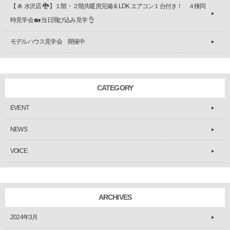
【 🎍 水沢店 🐉 】１階・２階共暖房完備 & LDK エアコン１台付き！ ４棟同
時見学会 🏡 当日飛び込み見学 👌
モデルハウス見学会 開催中
CATEGORY
EVENT
NEWS
VOICE
ARCHIVES
2024年3月