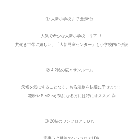
① 大新小学校まで徒歩6分
人気で希少な大新小学校エリア ！
共働き世帯に嬉しい、「大新児童センター」も小学校内に併設
② 4.2帖の広々サンルーム
天候を気にすることなく、お洗濯物を快適に干せます！
花粉やＰＭ2.5が気になる方には特にオススメ 👍
③ 20帖のワンフロアＬＤＫ
家事ラク動線のワンフロアLDK