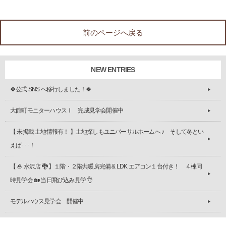
前のページへ戻る
NEW ENTRIES
🍀公式 SNS へ移行しました！🍀
大館町モニターハウスⅠ 完成見学会開催中
【 未掲載 土地情報有！ 】土地探しもユニバーサルホームへ ♪ そして冬とい
えば･･･！
【 🎍 水沢店 🐉 】１階・２階共暖房完備 & LDK エアコン１台付き！ ４棟同
時見学会 🏡 当日飛び込み見学 👌
モデルハウス見学会 開催中