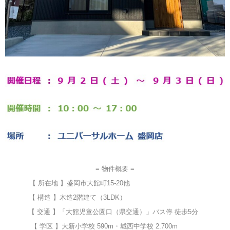
= 物件概要 =
【 所在地 】盛岡市大館町15-20他
【 構造 】木造2階建て（3LDK）
【 交通 】「大館児童公園口（県交通）」バス停 徒歩5分
【 学区 】大新小学校 590m・城西中学校 2.700m