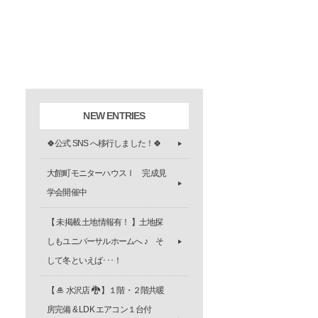
NEW ENTRIES
🍀公式 SNS へ移行しました！🍀
大館町モニターハウスⅠ 完成見
学会開催中
【 未掲載 土地情報有！ 】土地探
しもユニバーサルホームへ ♪ そ
して冬といえば･･･！
【 🎍 水沢店 🐉 】１階・２階共暖
房完備 & LDK エアコン１台付