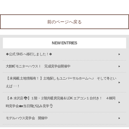
前のページへ戻る
NEW ENTRIES
🍀公式 SNS へ移行しました！🍀
大館町モニターハウスⅠ 完成見学会開催中
【 未掲載 土地情報有！ 】土地探しもユニバーサルホームへ ♪ そして冬とい
えば･･･！
【 🎍 水沢店 🐉 】１階・２階共暖房完備 & LDK エアコン１台付き！ ４棟同
時見学会 🏡 当日飛び込み見学 👌
モデルハウス見学会 開催中