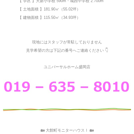
【 学区 】大新小学校 590m・城西中学校 2.700m
【 土地面積 】181.90㎡（55.02坪）
【 建物面積 】115.50㎡（34.93坪）
現地にはスタッフが常駐しておりません
見学希望の方は下記の番号へご連絡ください 👇
ユニバーサルホーム盛岡店
🏡 大館町モニターハウスⅠ 🏡