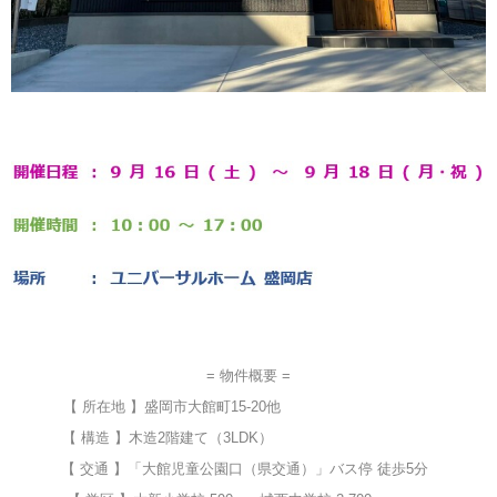
= 物件概要 =
【 所在地 】盛岡市大館町15-20他
【 構造 】木造2階建て（3LDK）
【 交通 】「大館児童公園口（県交通）」バス停 徒歩5分