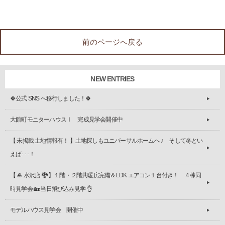
前のページへ戻る
NEW ENTRIES
🍀公式 SNS へ移行しました！🍀
大館町モニターハウスⅠ 完成見学会開催中
【 未掲載 土地情報有！ 】土地探しもユニバーサルホームへ ♪ そして冬とい
えば･･･！
【 🎍 水沢店 🐉 】１階・２階共暖房完備 & LDK エアコン１台付き！ ４棟同
時見学会 🏡 当日飛び込み見学 👌
モデルハウス見学会 開催中