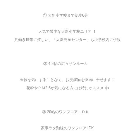
① 大新小学校まで徒歩6分
人気で希少な大新小学校エリア ！
共働き世帯に嬉しい、「大新児童センター」も小学校内に併設
② 4.2帖の広々サンルーム
天候を気にすることなく、お洗濯物を快適に干せます！
花粉やＰＭ2.5が気になる方には特にオススメ 👍
③ 20帖のワンフロアＬＤＫ
家事ラク動線のワンフロアLDK