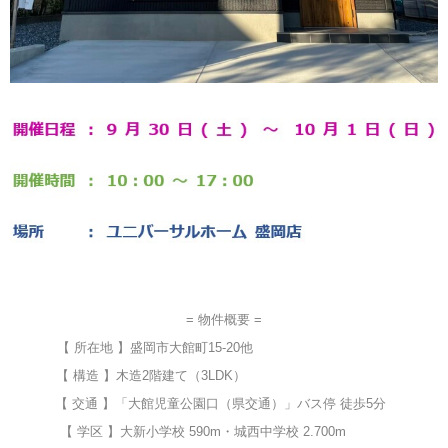
= 物件概要 =
【 所在地 】盛岡市大館町15-20他
【 構造 】木造2階建て（3LDK）
【 交通 】「大館児童公園口（県交通）」バス停 徒歩5分
【 学区 】大新小学校 590m・城西中学校 2.700m