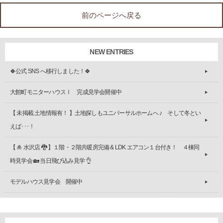
前のページへ戻る
NEW ENTRIES
🍀公式 SNS へ移行しました！🍀
大館町モニターハウスⅠ 完成見学会開催中
【 未掲載 土地情報有！ 】土地探しもユニバーサルホームへ ♪ そして冬とい
えば･･･！
【 🎍 水沢店 🐉 】１階・２階共暖房完備 & LDK エアコン１台付き！ ４棟同
時見学会 🏡 当日飛び込み見学 👌
モデルハウス見学会 開催中