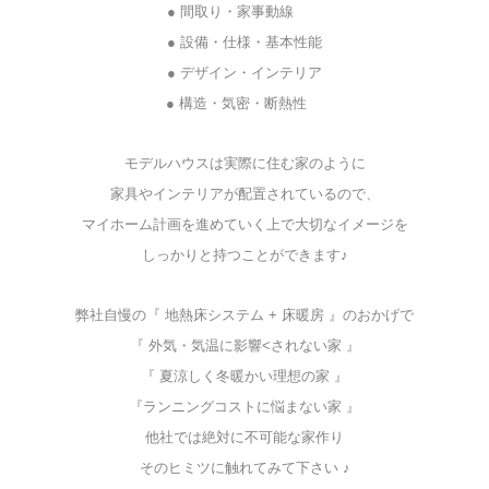
● 間取り・家事動線
☆★
● 設備・仕様・基本性能
● デザイン・インテリア
☆
● 構造・気密・断熱性
モデルハウスは実際に住む家のように
家具やインテリアが配置されているので、
マイホーム計画を進めていく上で大切なイメージを
しっかりと持つことができます♪
弊社自慢の『 地熱床システム + 床暖房 』のおかげで
『 外気・気温に影響<されない家 』
『 夏涼しく冬暖かい理想の家 』
『ランニングコストに悩まない家 』
他社では絶対に不可能な家作り
そのヒミツに触れてみて下さい ♪