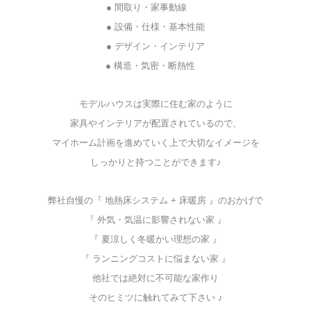
● 間取り・家事動線
☆★
● 設備・仕様・基本性能
● デザイン・インテリア
☆
● 構造・気密・断熱性
モデルハウスは実際に住む家のように
家具やインテリアが配置されているので、
マイホーム計画を進めていく上で大切なイメージを
しっかりと持つことができます♪
弊社自慢の『 地熱床システム + 床暖房 』のおかげで
『 外気・気温に影響されない家 』
『 夏涼しく冬暖かい理想の家 』
『 ランニングコストに悩まない家 』
他社では絶対に不可能な家作り
そのヒミツに触れてみて下さい ♪