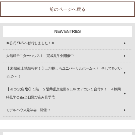
前のページへ戻る
NEW ENTRIES
🍀公式 SNS へ移行しました！🍀
大館町モニターハウスⅠ 完成見学会開催中
【 未掲載 土地情報有！ 】土地探しもユニバーサルホームへ ♪ そして冬とい
えば･･･！
【 🎍 水沢店 🐉 】１階・２階共暖房完備 & LDK エアコン１台付き！ ４棟同
時見学会 🏡 当日飛び込み見学 👌
モデルハウス見学会 開催中