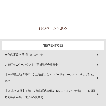
前のページへ戻る
NEW ENTRIES
🍀公式 SNS へ移行しました！🍀
大館町モニターハウスⅠ 完成見学会開催中
【 未掲載 土地情報有！ 】土地探しもユニバーサルホームへ ♪ そして冬とい
えば･･･！
【 🎍 水沢店 🐉 】１階・２階共暖房完備 & LDK エアコン１台付き！ ４棟同
時見学会 🏡 当日飛び込み見学 👌