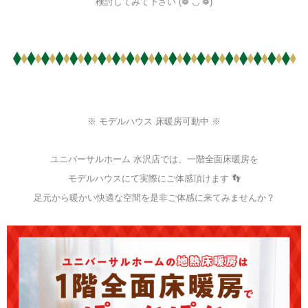
検討してみて下さい (❁´◡`❁)
※ モデルハウス 床暖房可動中 ※
ユニバーサルホーム 水沢店では、一階全面床暖房を
モデルハウスにて実際にご体感頂けます 👣
足元から暖かい快適な空間を是非ご体感に来てみませんか？