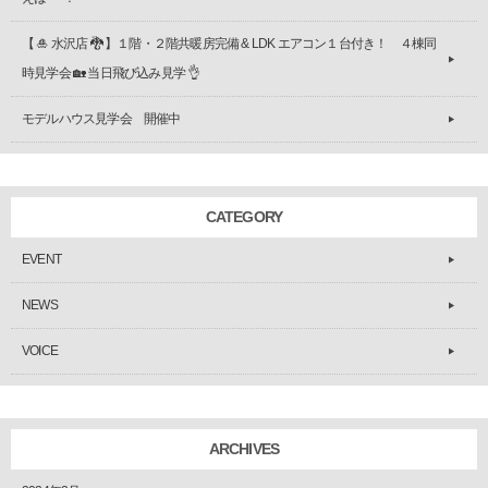
【 🎍 水沢店 🐉 】１階・２階共暖房完備 & LDK エアコン１台付き！ ４棟同
時見学会 🏡 当日飛び込み見学 👌
モデルハウス見学会 開催中
CATEGORY
EVENT
NEWS
VOICE
ARCHIVES