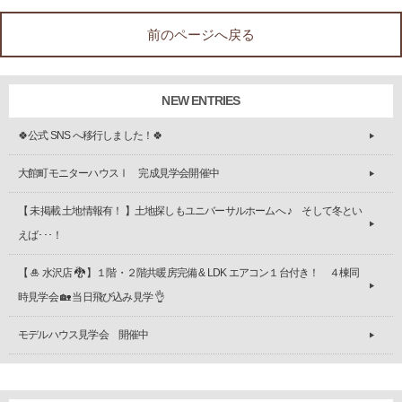
前のページへ戻る
NEW ENTRIES
🍀公式 SNS へ移行しました！🍀
大館町モニターハウスⅠ 完成見学会開催中
【 未掲載 土地情報有！ 】土地探しもユニバーサルホームへ ♪ そして冬とい
えば･･･！
【 🎍 水沢店 🐉 】１階・２階共暖房完備 & LDK エアコン１台付き！ ４棟同
時見学会 🏡 当日飛び込み見学 👌
モデルハウス見学会 開催中