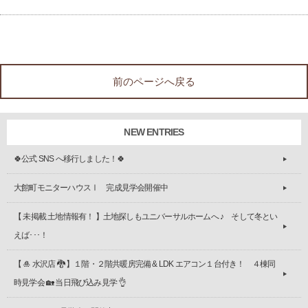
前のページへ戻る
NEW ENTRIES
🍀公式 SNS へ移行しました！🍀
大館町モニターハウスⅠ 完成見学会開催中
【 未掲載 土地情報有！ 】土地探しもユニバーサルホームへ ♪ そして冬とい
えば･･･！
【 🎍 水沢店 🐉 】１階・２階共暖房完備 & LDK エアコン１台付き！ ４棟同
時見学会 🏡 当日飛び込み見学 👌