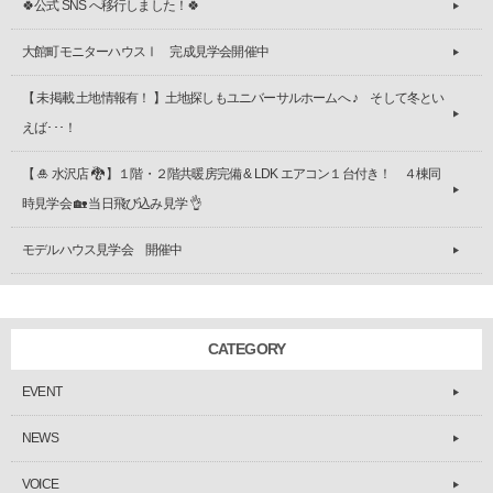
🍀公式 SNS へ移行しました！🍀
大館町モニターハウスⅠ 完成見学会開催中
【 未掲載 土地情報有！ 】土地探しもユニバーサルホームへ ♪ そして冬とい
えば･･･！
【 🎍 水沢店 🐉 】１階・２階共暖房完備 & LDK エアコン１台付き！ ４棟同
時見学会 🏡 当日飛び込み見学 👌
モデルハウス見学会 開催中
CATEGORY
EVENT
NEWS
VOICE